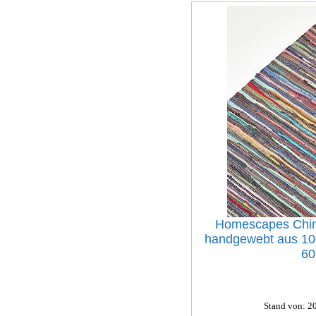
Homescapes Chind
handgewebt aus 10
60
Stand von: 2