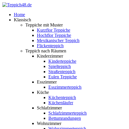
Home
Klassisch
Teppiche mit Muster
Kurzflor Teppiche
Hochflor Teppiche
Mexikanischer Teppich
Flickenteppich
Teppich nach Räumen
Kinderzimmer
Kinderteppiche
Spielteppich
Straßenteppich
Eulen Teppiche
Esszimmer
Esszimmerteppich
Küche
Küchenteppich
Küchenläufer
Schlafzimmer
Schlafzimmerteppich
Bettumrandungen
Wohnzimmer
Wohnzimmerteppich