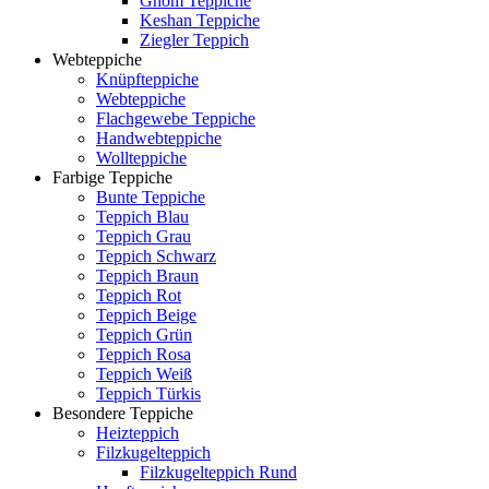
Ghom Teppiche
Keshan Teppiche
Ziegler Teppich
Webteppiche
Knüpfteppiche
Webteppiche
Flachgewebe Teppiche
Handwebteppiche
Wollteppiche
Farbige Teppiche
Bunte Teppiche
Teppich Blau
Teppich Grau
Teppich Schwarz
Teppich Braun
Teppich Rot
Teppich Beige
Teppich Grün
Teppich Rosa
Teppich Weiß
Teppich Türkis
Besondere Teppiche
Heizteppich
Filzkugelteppich
Filzkugelteppich Rund