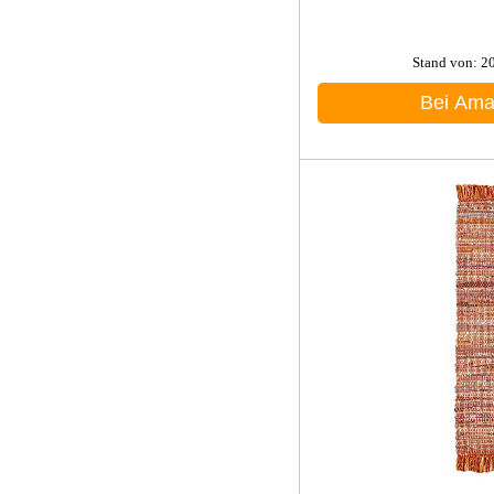
Stand von: 2
Bei Am