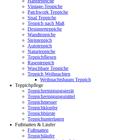
Hanfteppiche
Vintage-Teppiche
Patchwork Teppiche
Sisal Teppiche
Teppich nach Maß
Designerteppiche
Wandteppiche
Steinteppich
Autoteppich
Naturteppiche
Teppichfliesen
Rasenteppich
Waschbare Teppiche
Teppich Weihnachten
Weihnachtsbaum Teppich
Teppichpflege
Teppichreinigungsgerät
Teppichreinigungsmittel
Teppichmesser
Teppichklopfer
Teppichbürste
Teppichunterlagen
Fußmatten & Läufer
Fußmatten
Teppichläufer