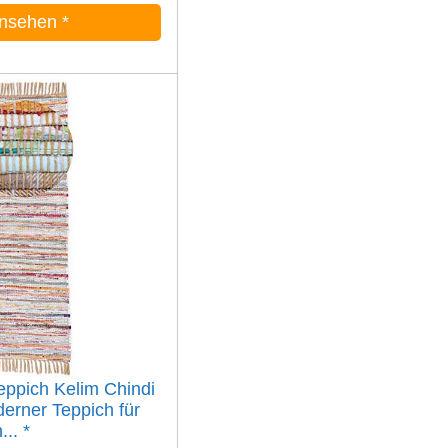
ansehen
*
eppich Kelim Chindi
erner Teppich für
...
*