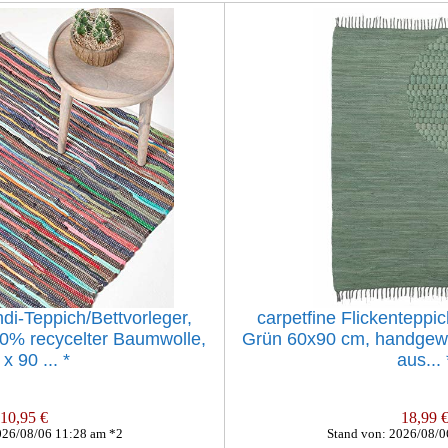
i-Teppich/Bettvorleger,
carpetfine Flickenteppi
0% recycelter Baumwolle,
Grün 60x90 cm, handgeweb
 x 90 ...
*
aus...
10,95 €
18,99 
026/08/06 11:28 am *2
Stand von: 2026/08/0